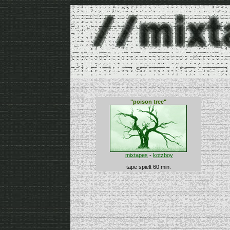
"poison tree"
mixtapes
-
kotzboy
tape spielt 60 min.